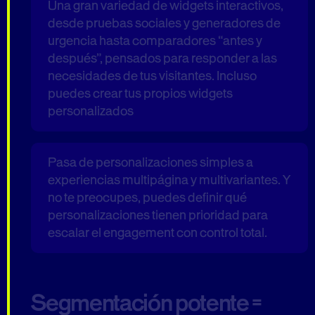
Una gran variedad de widgets interactivos,
desde pruebas sociales y generadores de
urgencia hasta comparadores “antes y
después”, pensados para responder a las
necesidades de tus visitantes. Incluso
puedes crear tus propios widgets
personalizados
Pasa de personalizaciones simples a
experiencias multipágina y multivariantes. Y
no te preocupes, puedes definir qué
personalizaciones tienen prioridad para
escalar el engagement con control total.
Segmentación potente =