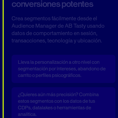
conversiones potentes
Crea segmentos fácilmente desde el
Audience Manager de AB Tasty usando
datos de comportamiento en sesión,
transacciones, tecnología y ubicación.
Lleva la personalización a otro nivel con
segmentación por intereses, abandono de
carrito o perfiles psicográficos.
¿Quieres aún más precisión? Combina
estos segmentos con los datos de tus
CDPs, datalakes o herramientas de
analítica.