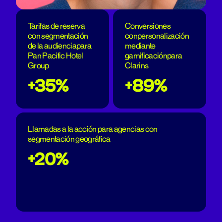
Tarifas de reserva
Conversiones
con segmentación
conpersonalización
de la audienciapara
mediante
Pan Pacific Hotel
gamificaciónpara
Group
Clarins
+35%
+89%
Llamadas a la acción para agencias con
segmentación geográfica
+20%