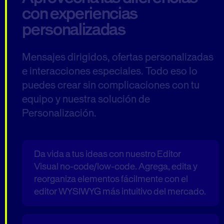
con experiencias
personalizadas
Mensajes dirigidos, ofertas personalizadas
e interacciones especiales. Todo eso lo
puedes crear sin complicaciones con tu
equipo y nuestra solución de
Personalización.
Da vida a tus ideas con nuestro Editor
Visual no-code/low-code. Agrega, edita y
reorganiza elementos fácilmente con el
editor WYSIWYG más intuitivo del mercado.