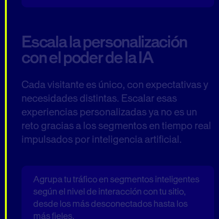
Escala la personalización
con el poder de la IA
Cada visitante es único, con expectativas y
necesidades distintas. Escalar esas
experiencias personalizadas ya no es un
reto gracias a los segmentos en tiempo real
impulsados por inteligencia artificial.
Agrupa tu tráfico en segmentos inteligentes
según el nivel de interacción con tu sitio,
desde los más desconectados hasta los
más fieles.