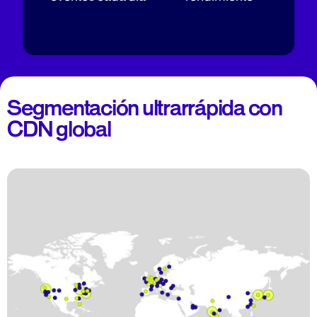
Segmentación ultrarrápida con
CDN global