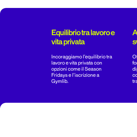
Equilibrio tra lavoro e
A
vita privata
s
Incoraggiamo l’equilibrio tra
Of
lavoro e vita privata con
fo
opzioni come il Season
di
Fridays e l’iscrizione a
c
Gymlib.
tr