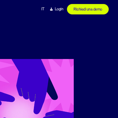
IT
Login
Richiedi una demo