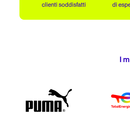
clienti soddisfatti
di esp
I m