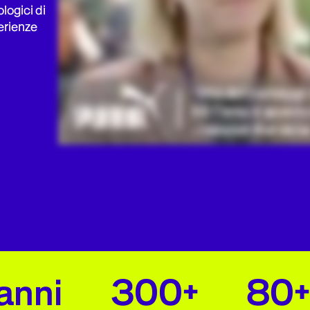
logici di
erienze
anni
300+
80+