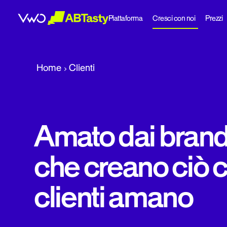
Piattaforma
Cresci con noi
Prezzi
abtasty
Home
Clienti
Amato dai bran
che creano ciò c
clienti amano