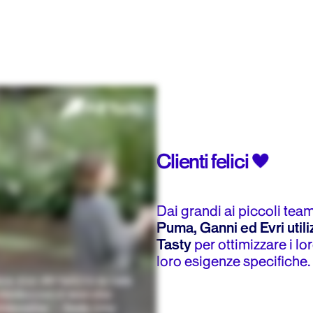
Clienti felici
Dai grandi ai piccoli tea
Puma, Ganni ed Evri utili
Tasty
per ottimizzare i lor
loro esigenze specifiche.