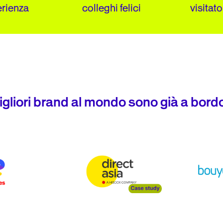
erienza
colleghi felici
visitato
igliori brand al mondo sono già a bord