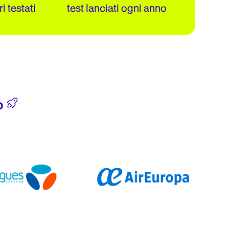
ri testati
test lanciati ogni anno
o