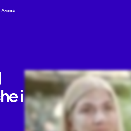
Azienda
d
he i