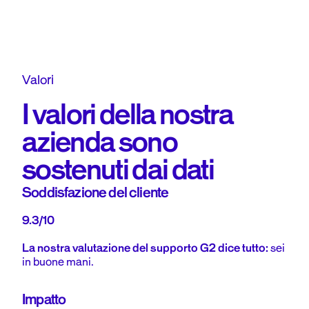
V
a
l
o
r
i
I
valori
della
nostra
azienda
sono
sostenuti
dai
dati
Soddisfazione del cliente
9.3/10
La nostra valutazione del supporto G2 dice tutto:
sei
in buone mani.
Impatto