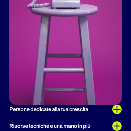
Persone dedicate alla tua crescita
Mantieni il ritmo della tua strategia di
Risorse tecniche e una mano in più
sperimentazione con il nostro team