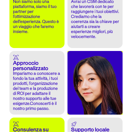
Non siamo solo una
Avrai un CSM dedicato
piattaforma, siamo il tuo
che lavorerà con te per
partner per
raggiungere i tuoi obiettivi.
l’ottimizzazione
Crediamo che la
dell’esperienza. Questo è
coerenza sia la chiave per
un viaggio che faremo
aiutarti a creare
insieme.
esperienze migliori, più
velocemente.
Approccio
personalizzato
Impariamo a conoscere a
fondo la tua attività, i tuoi
prodotti, l’organizzazione
del team e la produzione
di ROI per adattare il
nostro supporto alle tue
esigenze.Conoscerti è il
nostro primo passo.
Consulenza su
Supporto locale