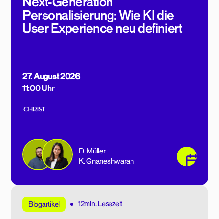
Next-Generation
Personalisierung: Wie KI die
User Experience neu definiert
27. August 2026
11:00 Uhr
D. Müller
K. Gnaneshwaran
12min. Lesezeit
Blogartikel