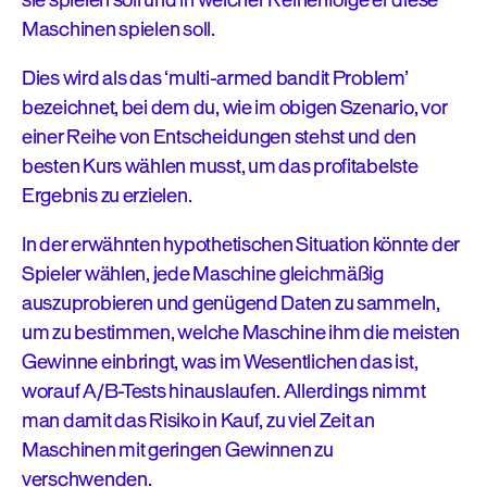
sie spielen soll und in welcher Reihenfolge er diese
Maschinen spielen soll.
Dies wird als das ‘multi-armed bandit Problem’
bezeichnet, bei dem du, wie im obigen Szenario, vor
einer Reihe von Entscheidungen stehst und den
besten Kurs wählen musst, um das profitabelste
Ergebnis zu erzielen.
In der erwähnten hypothetischen Situation könnte der
Spieler wählen, jede Maschine gleichmäßig
auszuprobieren und genügend Daten zu sammeln,
um zu bestimmen, welche Maschine ihm die meisten
Gewinne einbringt, was im Wesentlichen das ist,
worauf A/B-Tests hinauslaufen. Allerdings nimmt
man damit das Risiko in Kauf, zu viel Zeit an
Maschinen mit geringen Gewinnen zu
verschwenden.