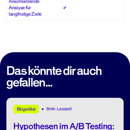
Anschließende
Analyse für
✔
langfristige Ziele
Das könnte dir auch
gefallen...
6min. Lesezeit
Blogartikel
Hypothesen im A/B Testing: