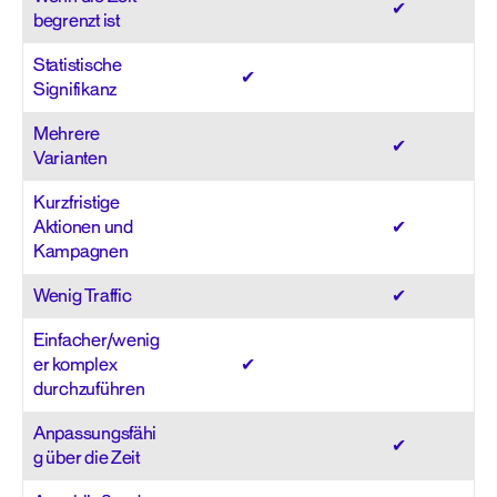
✔
begrenzt ist
Statistische
✔
Signifikanz
Mehrere
✔
Varianten
Kurzfristige
Aktionen und
✔
Kampagnen
Wenig Traffic
✔
Einfacher/wenig
er komplex
✔
durchzuführen
Anpassungsfähi
✔
g über die Zeit