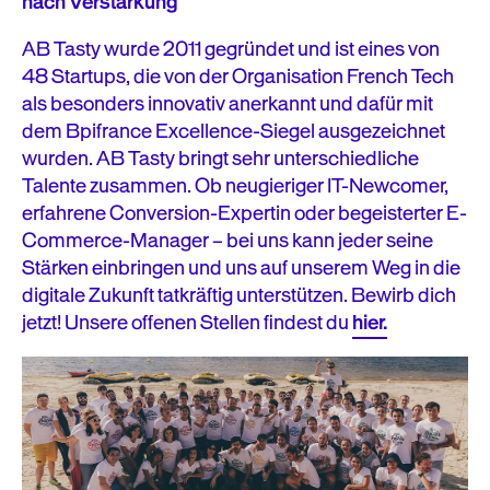
nach Verstärkung
AB Tasty wurde 2011 gegründet und ist eines von
48 Startups, die von der Organisation French Tech
als besonders innovativ anerkannt und dafür mit
dem Bpifrance Excellence-Siegel ausgezeichnet
wurden. AB Tasty bringt sehr unterschiedliche
Talente zusammen. Ob neugieriger IT-Newcomer,
erfahrene Conversion-Expertin oder begeisterter E-
Commerce-Manager – bei uns kann jeder seine
Stärken einbringen und uns auf unserem Weg in die
digitale Zukunft tatkräftig unterstützen. Bewirb dich
jetzt! Unsere offenen Stellen findest du
hier.