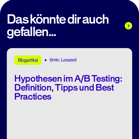
Das könnte dir auch
gefallen...
6min. Lesezeit
Blogartikel
Hypothesen im A/B Testing:
Definition, Tipps und Best
Practices