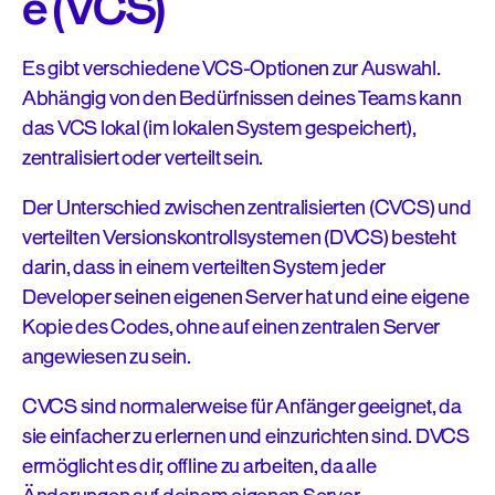
e (VCS)
Es gibt verschiedene VCS-Optionen zur Auswahl.
Abhängig von den Bedürfnissen deines Teams kann
das VCS lokal (im lokalen System gespeichert),
zentralisiert oder verteilt sein.
Der Unterschied zwischen zentralisierten (CVCS) und
verteilten Versionskontrollsystemen (DVCS) besteht
darin, dass in einem verteilten System jeder
Developer seinen eigenen Server hat und eine eigene
Kopie des Codes, ohne auf einen zentralen Server
angewiesen zu sein.
CVCS sind normalerweise für Anfänger geeignet, da
sie einfacher zu erlernen und einzurichten sind. DVCS
ermöglicht es dir, offline zu arbeiten, da alle