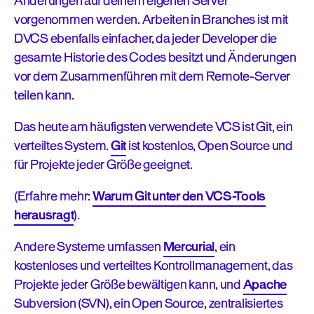
Änderungen auf deinem eigenen Server
vorgenommen werden. Arbeiten in Branches ist mit
DVCS ebenfalls einfacher, da jeder Developer die
gesamte Historie des Codes besitzt und Änderungen
vor dem Zusammenführen mit dem Remote-Server
teilen kann.
Das heute am häufigsten verwendete VCS ist Git, ein
verteiltes System.
Git
ist kostenlos, Open Source und
für Projekte jeder Größe geeignet.
(Erfahre mehr:
Warum Git unter den VCS-Tools
herausragt
).
Andere Systeme umfassen
Mercurial
, ein
kostenloses und verteiltes Kontrollmanagement, das
Projekte jeder Größe bewältigen kann, und
Apache
Subversion (SVN), ein Open Source, zentralisiertes