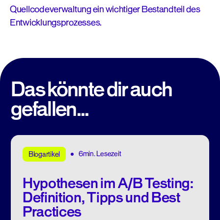
Quellcodeverwaltung ein wichtiger Bestandteil des
Entwicklungsprozesses.
Das könnte dir auch
gefallen...
6min. Lesezeit
Blogartikel
Hypothesen im A/B Testing:
Definition, Tipps und Best
Practices