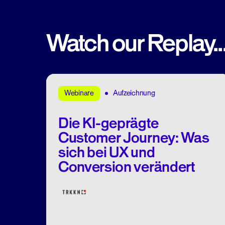
Watch our Replay..
Aufzeichnung
Webinare
Die KI-geprägte
Customer Journey: Was
sich bei UX und
Conversion verändert