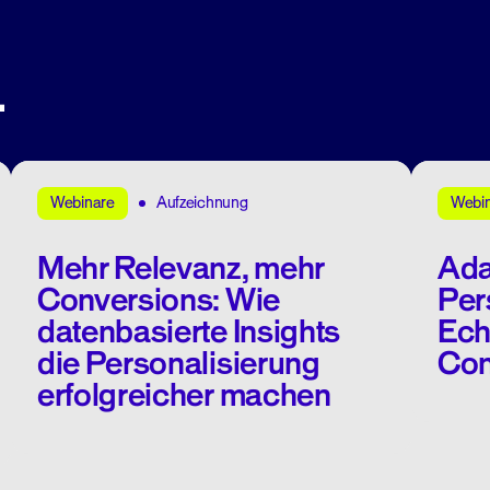
.
Aufzeichnung
Webinare
Webi
Mehr Relevanz, mehr
Ada
Conversions: Wie
Per
datenbasierte Insights
Ech
die Personalisierung
Con
erfolgreicher machen