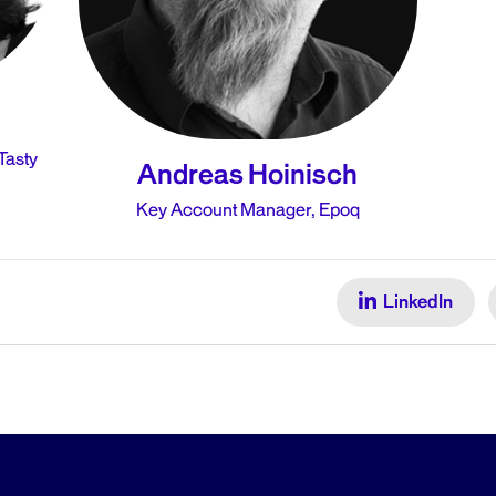
Tasty
Andreas Hoinisch
Key Account Manager, Epoq
LinkedIn