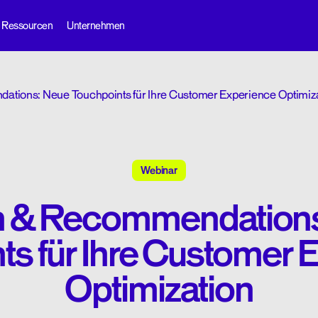
Ressourcen
Unternehmen
tions: Neue Touchpoints für Ihre Customer Experience Optimiz
Webinar
h & Recommendations
ts für Ihre Customer 
Optimization