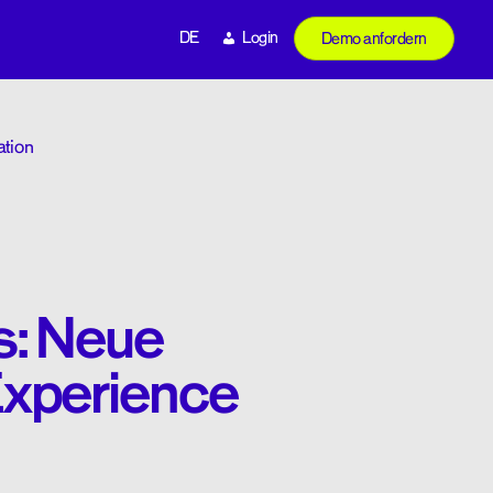
DE
Login
Demo anfordern
ation
: Neue
Experience