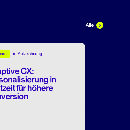
Alle
Aufzeichnung
nare
ptive CX:
sonalisierung in
tzeit für höhere
version