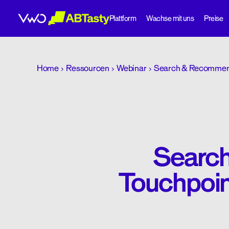
Plattform
Wachse mit uns
Preise
abtasty
Home
Ressourcen
Webinar
Search & Recommenda
Searc
Touchpoin