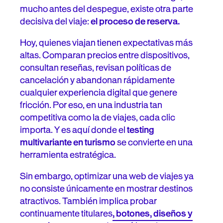
¿Por qué el A/B testing es clave para webs de viajes?
mucho antes del despegue, existe otra parte
decisiva del viaje:
el proceso de reserva.
El alto costo de equivocarse
Hoy, quienes viajan tienen expectativas más
Un ejemplo de test multivariante aplicado al turismo
altas. Comparan precios entre dispositivos,
consultan reseñas, revisan políticas de
Testing multivariante (MTV) en turismo vs. A/B testing
cancelación y abandonan rápidamente
cualquier experiencia digital que genere
¿Tu marca de viajes está preparada para implementar
fricción. Por eso, en una industria tan
testing multivariante (MTV)?
competitiva como la de viajes, cada clic
importa. Y es aquí donde el
¿Cómo funciona el testing multivariante (MTV) en
testing
turismo?
multivariante en turismo
se convierte en una
herramienta estratégica.
Paso 1: Identifica la página de mayor valor
Sin embargo, optimizar una web de viajes ya
Paso 2: Define los elementos que vas a testear
no consiste únicamente en mostrar destinos
atractivos. También implica probar
Paso 3: Crea variaciones y lanza el experimento
continuamente titulares
, botones, diseños y