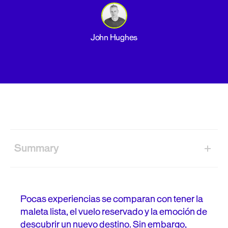
John Hughes
Summary
¿Por qué el proceso de reserva en turismo es más
complejo que en otros sectores?
Pocas experiencias se comparan con tener la
¿Qué es el A/B testing en turismo?
maleta lista, el vuelo reservado y la emoción de
descubrir un nuevo destino. Sin embargo,