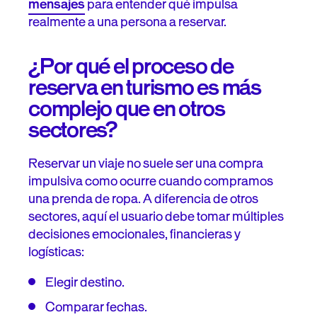
mensajes
para entender qué impulsa
Paso 4: Analiza resultados
realmente a una persona a reservar.
Tipos de testing multivariante (MTV) en turismo
¿Por qué el proceso de
Las mejores páginas para aplicar testing multivariante
reserva en turismo es más
(MTV) en turismo
complejo que en otros
sectores?
Testing multivariante (MTV) y personalización: una
combinación poderosa
Reservar un viaje no suele ser una compra
AdaptiveCX: ¿Cómo abordar el reto del 90% de
impulsiva como ocurre cuando compramos
visitantes anónimos?
una prenda de ropa. A diferencia de otros
sectores, aquí el usuario debe tomar múltiples
Errores comunes que debes evitar en el testing
decisiones emocionales, financieras y
multivariante (MTV) para turismo
logísticas:
¿Cómo empezar? Hoja de ruta de testing multivariante
(MTV) para marcas de viajes
Elegir destino.
Comparar fechas.
Conclusión y próximos pasos