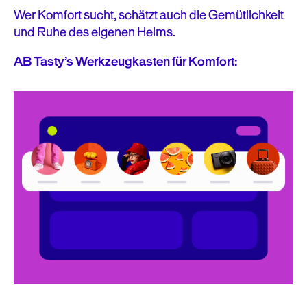
Wer Komfort sucht, schätzt auch die Gemütlichkeit
und Ruhe des eigenen Heims.
AB Tasty’s Werkzeugkasten für Komfort: