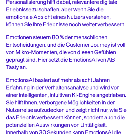
Personalisierung hilft dabei, relevantere digitale
Wettbewerb
Erlebnisse zu schaffen, aber wenn Sie die
Aufmerksamkeit
emotionale Absicht eines Nutzers verstehen,
können Sie Ihre Erlebnisse noch weiter verbessern.
Sicherheit
Emotionen steuern 80 % der menschlichen
Komfort
Entscheidungen, und die Customer Journey ist voll
von Mikro-Momenten, die von diesen Gefühlen
Gemeinschaft
geprägt sind. Hier setzt die EmotionsAI von AB
Tasty an.
Unmittelbarkeit
EmotionsAI basiert auf mehr als acht Jahren
Bekanntheit
Erfahrung in der Verhaltensanalyse und wird von
Verständnis
einer intelligenten, intuitiven KI-Engine angetrieben.
Sie hilft Ihnen, verborgene Möglichkeiten in der
Veränderung
Nutzerreise aufzudecken und zeigt nicht nur, wie Sie
das Erlebnis verbessern können, sondern auch die
Qualität
potenziellen Auswirkungen von Untätigkeit.
Innerhalb von 30 Sekunden kann EmotionsAI die
Schlussfolgerung