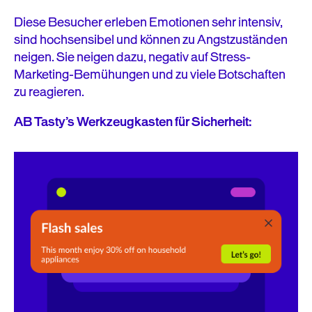
Diese Besucher erleben Emotionen sehr intensiv,
sind hochsensibel und können zu Angstzuständen
neigen. Sie neigen dazu, negativ auf Stress-
Marketing-Bemühungen und zu viele Botschaften
zu reagieren.
AB Tasty’s Werkzeugkasten für Sicherheit: