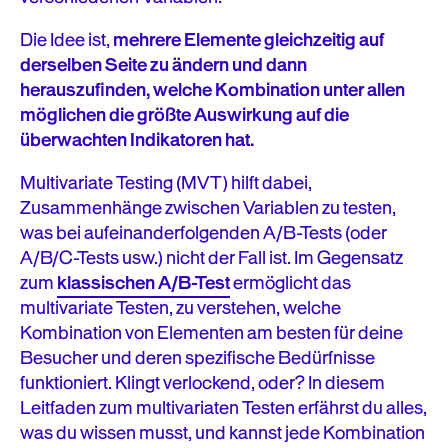
relevant?
Die Idee ist,
mehrere Elemente gleichzeitig auf
Welche Arten von multivariaten Tests gibt es?
derselben Seite zu ändern und dann
herauszufinden, welche Kombination unter allen
Warum Multivariate Testing durchführen?
möglichen die größte Auswirkung auf die
überwachten Indikatoren hat.
Grenzen des Multivariate Testing
Multivariate Testing (MVT) hilft dabei,
Multivariate Test-Ideen und Hypothesen
Zusammenhänge zwischen Variablen zu testen,
was bei aufeinanderfolgenden A/B-Tests (oder
Testgröße
A/B/C-Tests usw.) nicht der Fall ist. Im Gegensatz
zum
klassischen A/B-Test
ermöglicht das
Was ist die ideale Dauer für meinen MVT?
multivariate Testen, zu verstehen, welche
Kombination von Elementen am besten für deine
Tipps und Best Practices für Multivariate Testing
Besucher und deren spezifische Bedürfnisse
Beispiele
funktioniert. Klingt verlockend, oder? In diesem
Leitfaden zum multivariaten Testen erfährst du alles,
Software für Multivariate Testing
was du wissen musst, und kannst jede Kombination