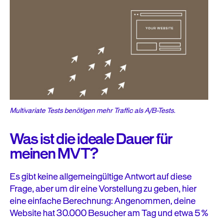
Multivariate Tests benötigen mehr Traffic als A/B-Tests.
Was ist die ideale Dauer für
meinen MVT?
Es gibt keine allgemeingültige Antwort auf diese
Frage, aber um dir eine Vorstellung zu geben, hier
eine einfache Berechnung: Angenommen, deine
Website hat 30.000 Besucher am Tag und etwa 5 %