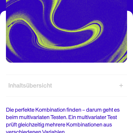
Inhaltsübersicht
Was ist ein multivariater Test?
Die perfekte Kombination finden – darum geht es
Die Geschichte des Multivariate Testing
beim multivariaten Testen. Ein multivariater Test
prüft gleichzeitig mehrere Kombinationen aus
Welche Art von Website ist für Multivariate Testing
verschiedenen Variablen.