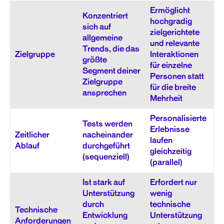
Ermöglicht
Konzentriert
hochgradig
sich auf
zielgerichtete
allgemeine
und relevante
Trends, die das
Zielgruppe
Interaktionen
größte
für einzelne
Segment deiner
Personen statt
Zielgruppe
für die breite
ansprechen
Mehrheit
Personalisierte
Tests werden
Erlebnisse
Zeitlicher
nacheinander
laufen
Ablauf
durchgeführt
gleichzeitig
(sequenziell)
(parallel)
Ist stark auf
Erfordert nur
Unterstützung
wenig
durch
technische
Technische
Entwicklung
Unterstützung
Anforderungen