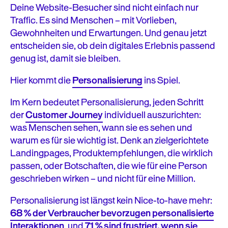
Deine Website-Besucher sind nicht einfach nur
Wie validiert A/B Testing deine
Traffic. Es sind Menschen – mit Vorlieben,
Personalisierungsstrategie?
Gewohnheiten und Erwartungen. Und genau jetzt
Wie können Marken Personalisierung skalieren?
entscheiden sie, ob dein digitales Erlebnis passend
genug ist, damit sie bleiben.
Die Zukunft der Personalisierungsstrategie: AdaptiveCX
Hier kommt die
Personalisierung
ins Spiel.
Was schätzen Kunden an personalisiertem Marketing
Im Kern bedeutet Personalisierung, jeden Schritt
wirklich?
der
Customer Journey
individuell auszurichten:
Was bewirkt E-Commerce-Personalisierung für dein
was Menschen sehen, wann sie es sehen und
Unternehmen?
warum es für sie wichtig ist. Denk an zielgerichtete
Landingpages, Produktempfehlungen, die wirklich
Wie sieht eine überzeugend umgesetzte
passen, oder Botschaften, die wie für eine Person
Personalisierungsstrategie aus?
geschrieben wirken – und nicht für eine Million.
Datenschutz, Daten und Personalisierung
Personalisierung ist längst kein Nice-to-have mehr:
68 % der Verbraucher bevorzugen personalisierte
Warum ist Datenerhebung der Treibstoff für
Interaktionen
, und
71 % sind frustriert, wenn sie
Personalisierung?