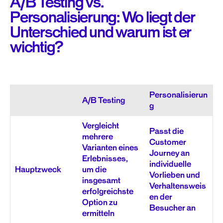
A/B Testing vs.
Personalisierung: Wo liegt der
Unterschied und warum ist er
wichtig?
Personalisierun
A/B Testing
g
Vergleicht
Passt die
mehrere
Customer
Varianten eines
Journey an
Erlebnisses,
individuelle
Hauptzweck
um die
Vorlieben und
insgesamt
Verhaltensweis
erfolgreichste
en der
Option zu
Besucher an
ermitteln