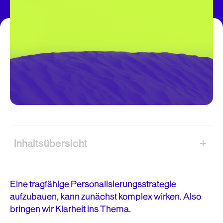
Inhaltsübersicht
Warum sollten E-Commerce-Marken die User
Experience personalisieren?
Eine tragfähige Personalisierungsstrategie
aufzubauen, kann zunächst komplex wirken. Also
A/B Testing vs. Personalisierung: Wo liegt der
bringen wir Klarheit ins Thema.
Unterschied und warum ist er wichtig?