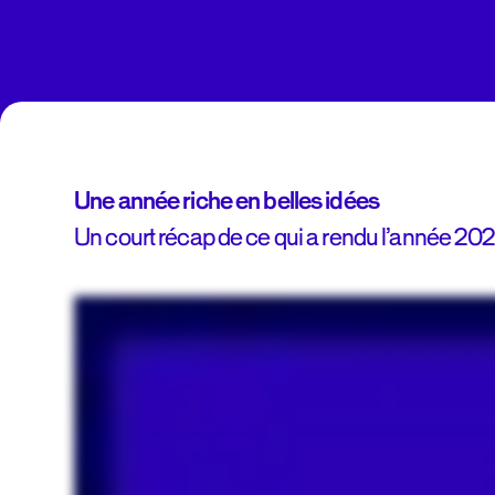
Une année riche en belles idées
Un court récap de ce qui a rendu l’année 2