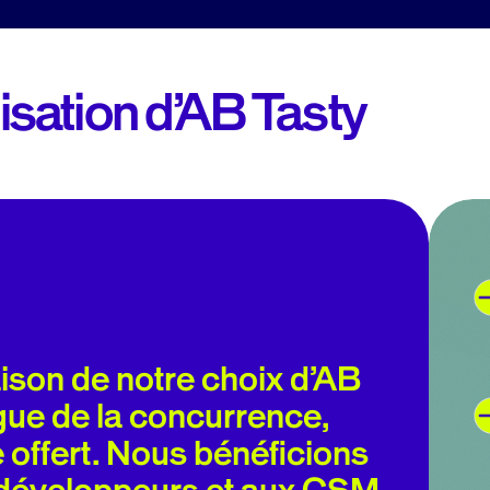
ilisation d’AB Tasty
 géré avec flexibilité et
faitement les widgets de
 marque et à nos règles