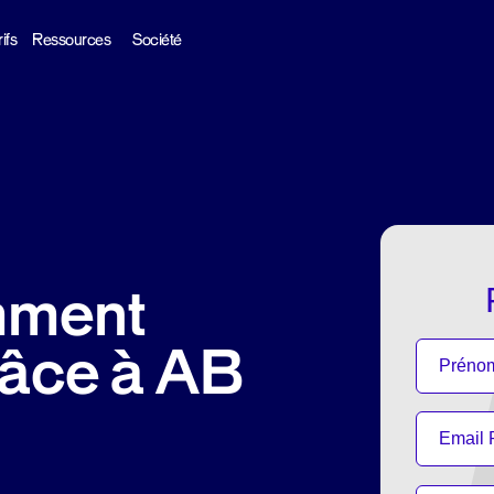
ifs
Ressources
Société
mment
râce à AB