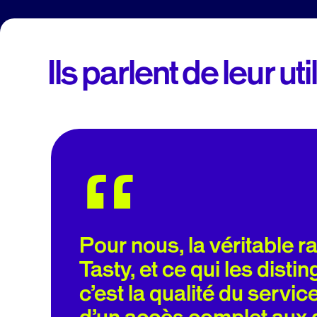
Ils parlent de leur ut
“
L’équipe d’AB Tasty a tout
réactivité, intégrant par
recommandations à notre