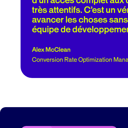
commerciales.
Delphine Audibert
Directrice Digitale chez Jacadi