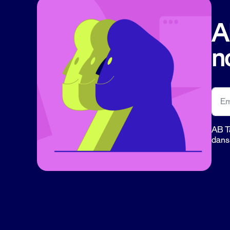
A
n
AB Ta
dans 