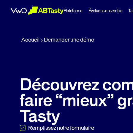
Plateforme
Évoluons ensemble
Tar
abtasty
Accueil
Demander une démo
Découvrez co
faire “mieux” g
Tasty
Remplissez notre formulaire