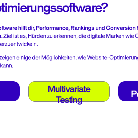
timierungssoftware?
tware hilft dir, Performance, Rankings und Conversion
.
Ziel ist es, Hürden zu erkennen, die digitale Marken wie
erzuentwickeln.
zeigen einige der Möglichkeiten, wie Website-Optimierung
kann:
s of
Tail
Analyze how multiple
 to
page elements like
Multivariate
es
headlines, images, and
g
P
Testing
nt,
pre
buttons work together to
ngs.
improve performance.