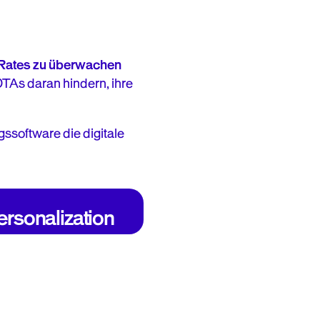
 Rates zu überwachen
 OTAs daran hindern, ihre
ssoftware die digitale
or content, offers, and
recommendations
based on user
ersonalization
ferences, location, or
browsing behavior.