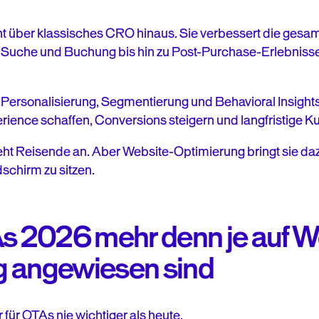
t über klassisches CRO hinaus. Sie verbessert die gesa
 Suche und Buchung bis hin zu Post-Purchase-Erlebniss
 Personalisierung, Segmentierung und Behavioral Insigh
rience schaffen, Conversions steigern und langfristige 
ieht Reisende an. Aber Website-Optimierung bringt sie daz
dschirm zu sitzen.
 2026 mehr denn je auf W
g angewiesen sind
ür OTAs nie wichtiger als heute.