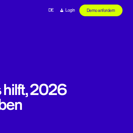
DE
Login
Demo anfordern
ilft, 2026
iben