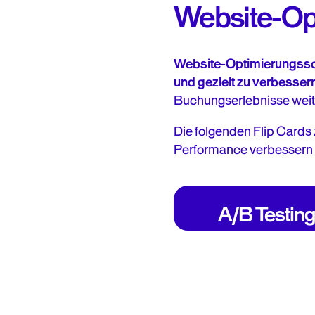
Website-Op
Website-Optimierungssof
und gezielt zu verbessern
Buchungserlebnisse weit
Die folgenden Flip Cards 
Performance verbessern 
Compare two version
a webpage or feature
see which one driv
A/B Testin
stronger engageme
conversions, or booki