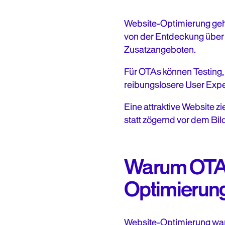
Website-Optimierung geh
von der Entdeckung über
Zusatzangeboten.
Für OTAs können Testing,
reibungslosere User Expe
Eine attraktive Website z
statt zögernd vor dem Bil
Warum OTAs
Optimierun
Website-Optimierung war f