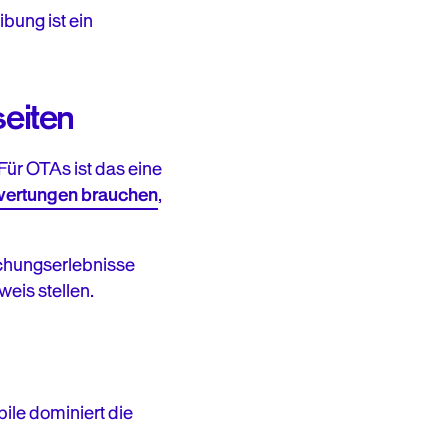
bung ist ein
seiten
ür OTAs ist das eine
ewertungen brauchen
,
uchungserlebnisse
eis stellen.
le dominiert die