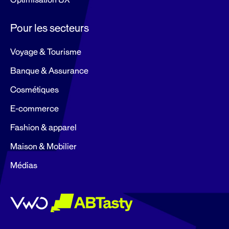
Pour les secteurs
Voyage & Tourisme
Banque & Assurance
Cosmétiques
E-commerce
Fashion & apparel
Maison & Mobilier
Médias