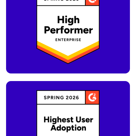
Diese Auszeichnung zeigt, dass
Unternehmen wie AB Tasty eine höhere
Kundenzufriedenheit erreichen, gleichzeitig
jedoch eine geringere Marktpräsenz als
Wettbewerber in derselben Kategorie
aufweisen.
Dieses Abzeichen verdeutlicht die
herausragende Leistung von AB Tasty bei
der Nutzerakzeptanz im Vergleich zu seinen