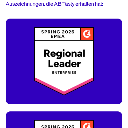
Auszeichnungen, die AB Tasty erhalten hat:
Software-Dienstleister, die dieses
Abzeichen erhalten, werden von G2-
Nutzern besonders gut bewertet. Dies zeugt
sowohl von einer hohen
Kundenzufriedenheit als auch von einer
starken Marktpräsenz.