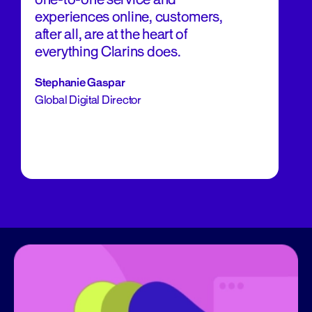
experiences online, customers,
after all, are at the heart of
everything Clarins does.
Stephanie Gaspar
Global Digital Director