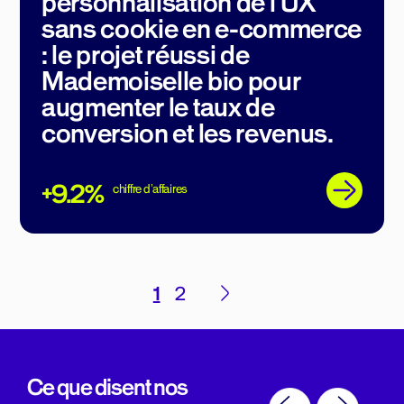
personnalisation de lʼUX
sans cookie en e-commerce
: le projet réussi de
Mademoiselle bio pour
augmenter le taux de
conversion et les revenus.
+9.2%
chiffre dʼaffaires
Pagination
1
2
des
publications
Ce que disent nos