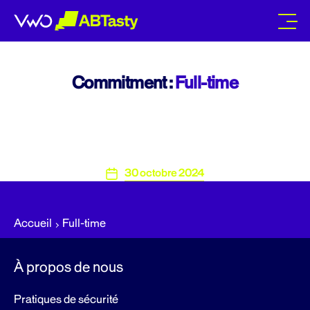
abtasty
Commitment :
Full-time
30 octobre 2024
Date
de
l’article
Accueil
Full-time
À propos de nous
Pratiques de sécurité