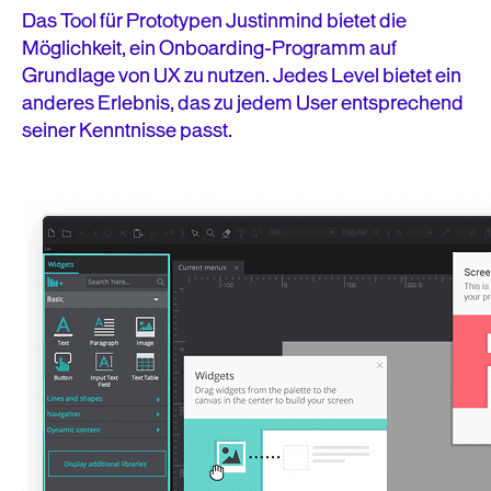
Das Tool für Prototypen Justinmind bietet die
Möglichkeit, ein Onboarding-Programm auf
Grundlage von UX zu nutzen. Jedes Level bietet ein
anderes Erlebnis, das zu jedem User entsprechend
seiner Kenntnisse passt.