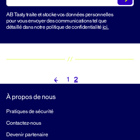
AB Tasty traite et stocke vos données personnelles
pour vous envoyer des communications tel que
détaillé dans notre politique de confidentialité
ici.
Pagination
1
2
←
des
p
À propos de nous
l
publications
u
Pratiques de sécurité
s
Contactez-nous
r
é
Devenir partenaire