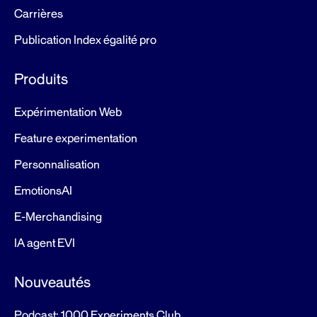
c
Carrières
e
Publication Index égalité pro
n
t
Produits
s
Expérimentation Web
Feature experimentation
Personnalisation
EmotionsAI
E-Merchandising
IA agent EVI
Nouveautés
Podcast: 1000 Experiments Club