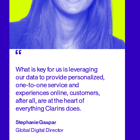
What is key for us is leveraging
our data to provide personalized,
one-to-one service and
experiences online, customers,
after all, are at the heart of
everything Clarins does.
Stephanie Gaspar
Global Digital Director