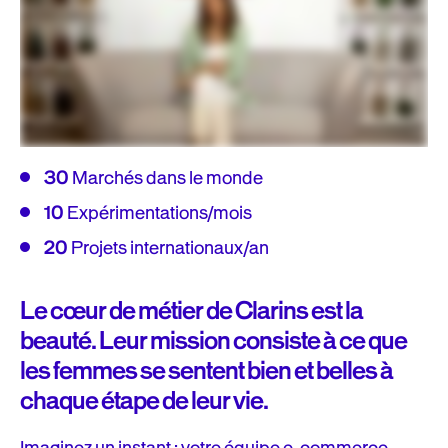
30
Marchés dans le monde
10
Expérimentations/mois
20
Projets internationaux/an
Le cœur de métier de Clarins est la
beauté. Leur mission consiste à ce que
les femmes se sentent bien et belles à
chaque étape de leur vie.
Imaginez un instant : votre équipe e-commerce