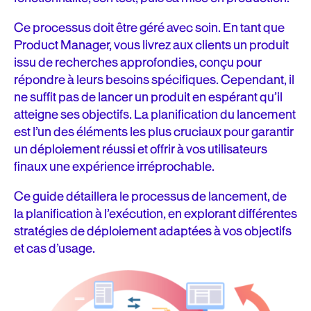
lancement
Ce processus doit être géré avec soin. En tant que
Quelles équipes sont impliquées dans le processus de
Product Manager, vous livrez aux clients un produit
lancement ?
issu de recherches approfondies, conçu pour
répondre à leurs besoins spécifiques. Cependant, il
Choisir une stratégie de déploiement
ne suffit pas de lancer un produit en espérant qu’il
Déploiement blue/green
atteigne ses objectifs. La planification du lancement
est l’un des éléments les plus cruciaux pour garantir
Déploiement canary
un déploiement réussi et offrir à vos utilisateurs
finaux une expérience irréprochable.
Déploiement en anneaux (Ring Deployment)
Ce guide détaillera le processus de lancement, de
Test A/B
la planification à l’exécution, en explorant différentes
stratégies de déploiement adaptées à vos objectifs
Déploiement progressif via des rollouts par phases
et cas d’usage.
Choisir la bonne stratégie de lancement
Après le lancement