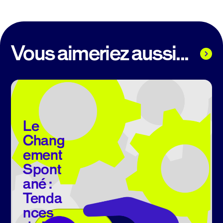
Vous aimeriez aussi...
Le
Chang
ement
Spont
ané :
Tenda
nces