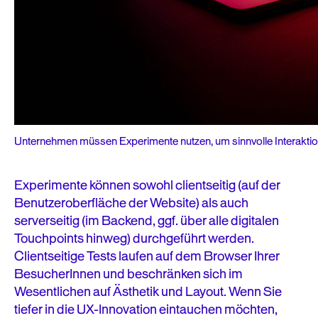
Unternehmen müssen Experimente nutzen, um sinnvolle Interaktion
Experimente können sowohl clientseitig (auf der
Benutzeroberfläche der Website) als auch
serverseitig (im Backend, ggf. über alle digitalen
Touchpoints hinweg) durchgeführt werden.
Clientseitige Tests laufen auf dem Browser Ihrer
BesucherInnen und beschränken sich im
Wesentlichen auf Ästhetik und Layout. Wenn Sie
tiefer in die UX-Innovation eintauchen möchten,