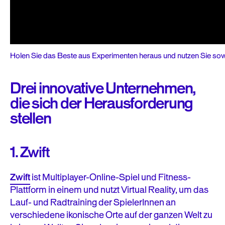
Holen Sie das Beste aus Experimenten heraus und nutzen Sie sowohl
Drei innovative Unternehmen,
die sich der Herausforderung
stellen
1. Zwift
Zwift
ist Multiplayer-Online-Spiel und Fitness-
Plattform in einem und nutzt Virtual Reality, um das
Lauf- und Radtraining der SpielerInnen an
verschiedene ikonische Orte auf der ganzen Welt zu