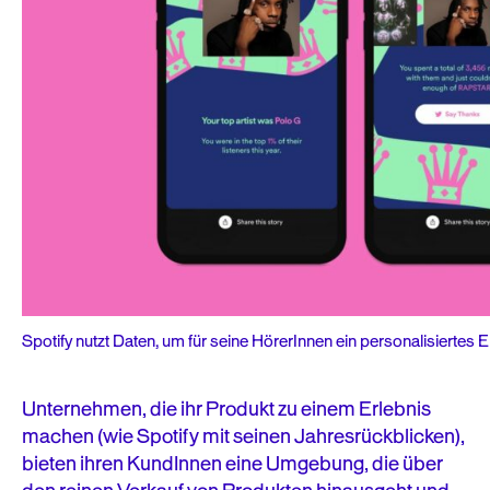
Spotify nutzt Daten, um für seine HörerInnen ein personalisiertes E
Unternehmen, die ihr Produkt zu einem Erlebnis
machen (wie Spotify mit seinen Jahresrückblicken),
bieten ihren KundInnen eine Umgebung, die über