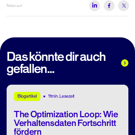
Teilen auf
Das könnte dir auch
gefallen...
11min. Lesezeit
Blogartikel
The Optimization Loop: Wie
Verhaltensdaten Fortschritt
fördern