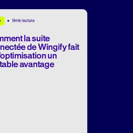
9min lecture
e
ment la suite
nectée de Wingify fait
’optimisation un
itable avantage