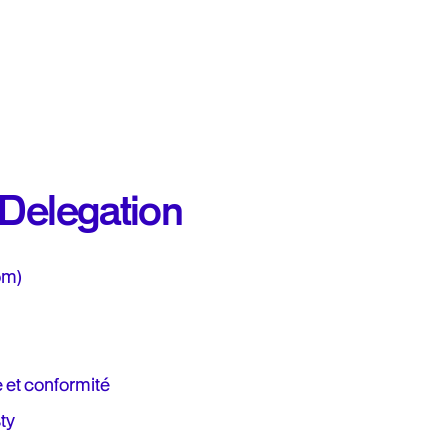
 Delegation
om)
 et conformité
ty