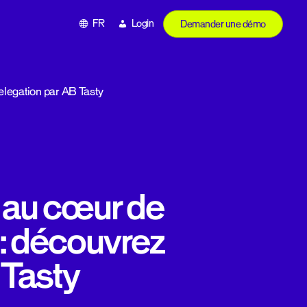
FR
Login
Demander une démo
elegation par AB Tasty
e au cœur de
 : découvrez
 Tasty