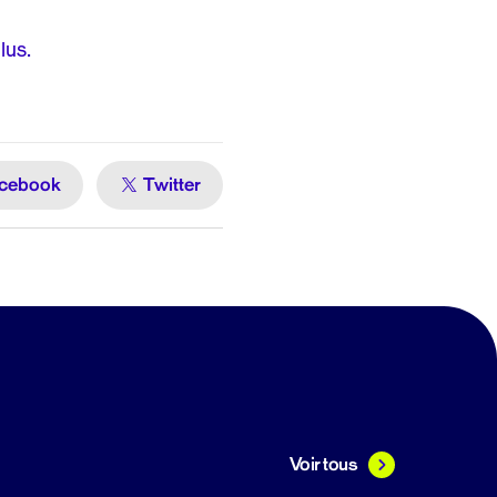
lus.
cebook
Twitter
Voir tous