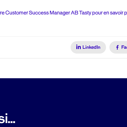
re Customer Success Manager AB Tasty pour en savoir p
LinkedIn
Fa
...