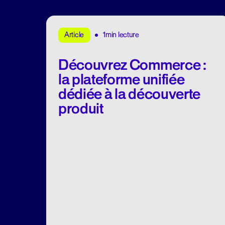
1min lecture
Article
Découvrez Commerce :
la plateforme unifiée
dédiée à la découverte
produit