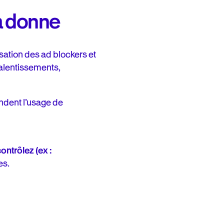
a donne
isation des ad blockers et
ralentissements,
endent l’usage de
ntrôlez (ex :
es.