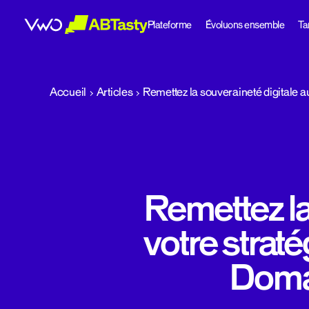
Plateforme
Évoluons ensemble
Tar
abtasty
Accueil
Articles
Remettez la souveraineté digitale 
Remettez la
votre strat
Domai