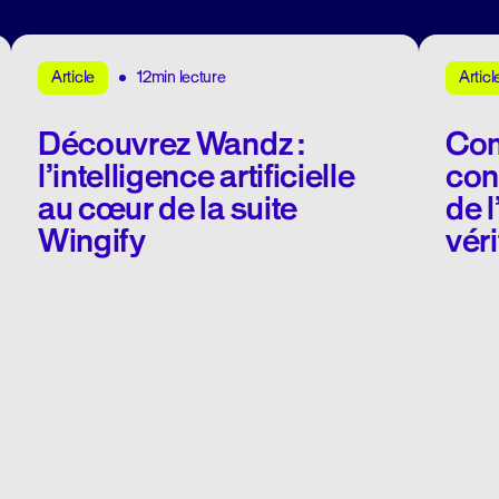
12min lecture
Article
Articl
Découvrez Wandz :
Com
l’intelligence artificielle
con
au cœur de la suite
de l
Wingify
vér