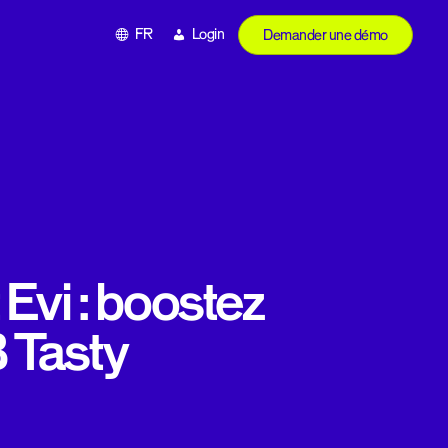
FR
Login
Demander une démo
Evi : boostez
B Tasty