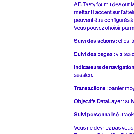
AB Tasty fournit des out
mettant l’accent sur l’att
peuvent être configurés à
Vous pouvez choisir parmi s
Suivi des actions
: clics,
Suivi des pages
: visites
Indicateurs de navigatio
session.
Transactions
: panier moy
Objectifs DataLayer
: sui
Suivi personnalisé
: trac
Vous ne devriez pas vous e