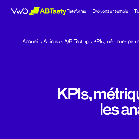
Plateforme
Évoluons ensemble
Tar
abtasty
Accueil
Articles
A/B Testing
KPIs, métriques perso
KPIs, métriq
les an