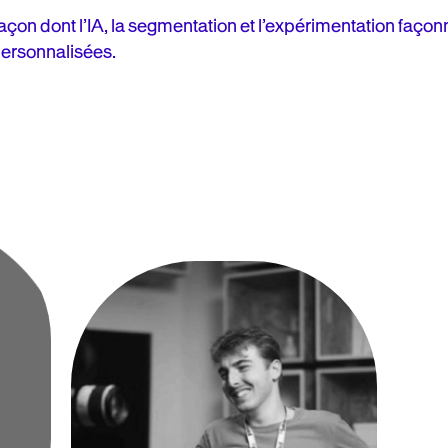
açon dont l’IA, la segmentation et l’expérimentation façon
personnalisées.