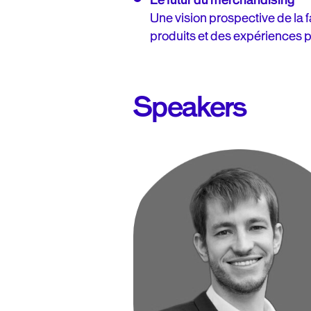
Une vision prospective de la f
produits et des expériences 
Speakers