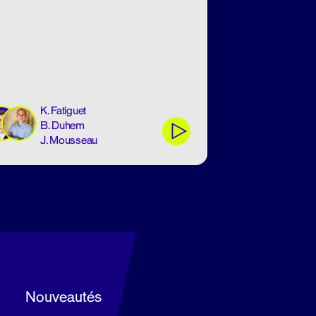
K. Fatiguet
B. Duhem
J. Mousseau
Nouveautés