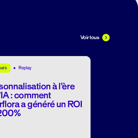
Voir tous
Replay
nars
sonnalisation à l’ère
l’IA : comment
erflora a généré un ROI
 200%