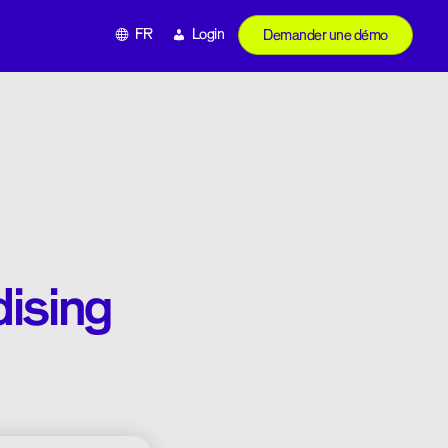
FR
Login
Demander une démo
ising