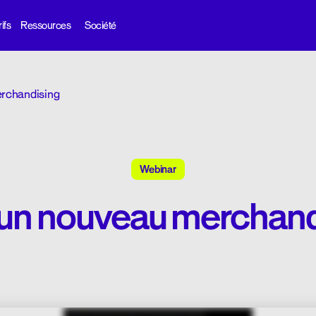
ifs
Ressources
Société
erchandising
Webinar
 un nouveau merchand