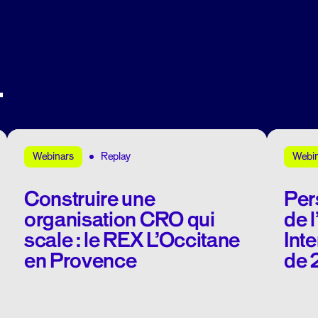
.
Replay
Webinars
Webi
Construire une
Per
organisation CRO qui
de 
scale : le REX L’Occitane
Int
en Provence
de