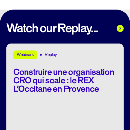
Watch our Replay...
Replay
Webinars
Construire une organisation
CRO qui scale : le REX
L’Occitane en Provence