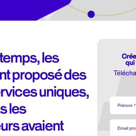
temps, les
Crée
qui 
ont proposé des
Télécha
ervices uniques,
s les
rs avaient