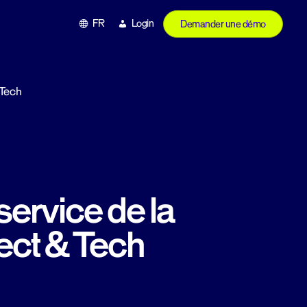
FR
Login
Demander une démo
 Tech
service de la
ct & Tech