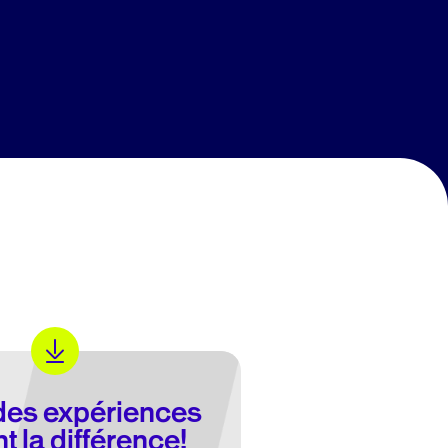
des expériences
nt la différence!