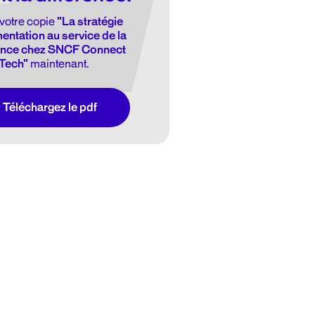
votre copie
"La stratégie
entation au service de la
nce chez SNCF Connect
Tech"
maintenant.
Téléchargez le pdf