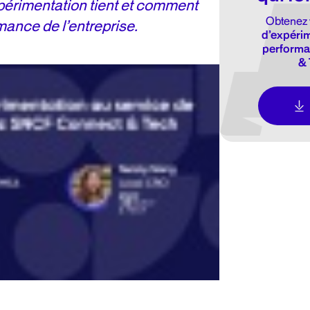
xpérimentation tient et comment
Obtenez 
rmance de l’entreprise.
d’expérim
performa
& 