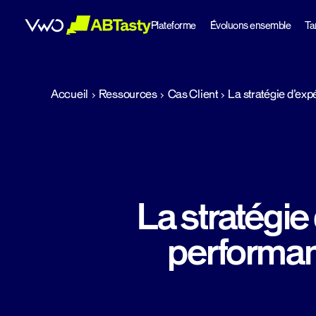
Plateforme
Évoluons ensemble
Tar
abtasty
Accueil
Ressources
Cas Client
La stratégie d’ex
La stratégie
performa