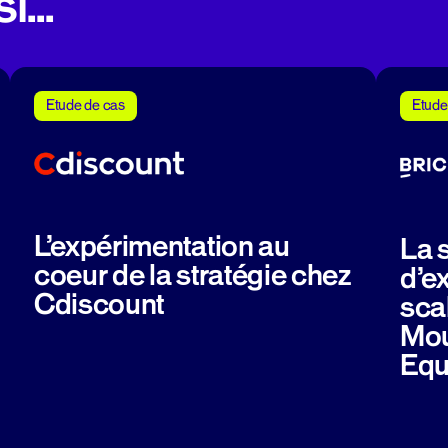
...
Etude de cas
Etude
L’expérimentation au
La 
coeur de la stratégie chez
d’e
Cdiscount
sca
Mou
Equ