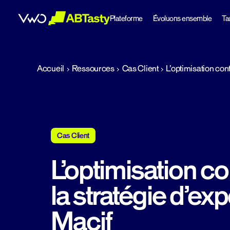
Plateforme
Évoluons ensemble
Tar
abtasty
Accueil
Ressources
Cas Client
L’optimisation cont
Cas Client
L’optimisation con
la stratégie d’ex
Macif