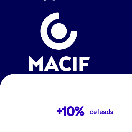
+10%
de leads