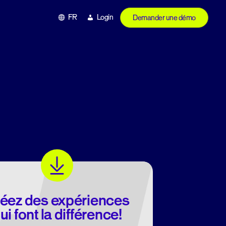
FR
Login
Demander une démo
éez des expériences
ui font la différence!