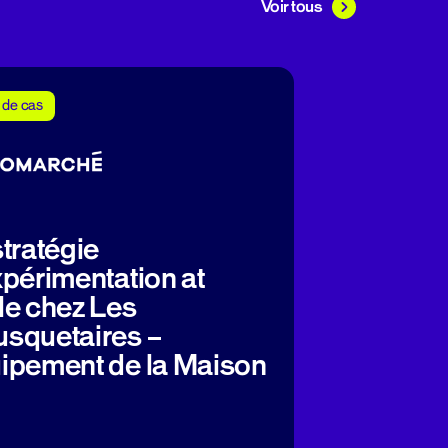
Voir tous
 de cas
stratégie
xpérimentation at
le chez Les
squetaires –
ipement de la Maison