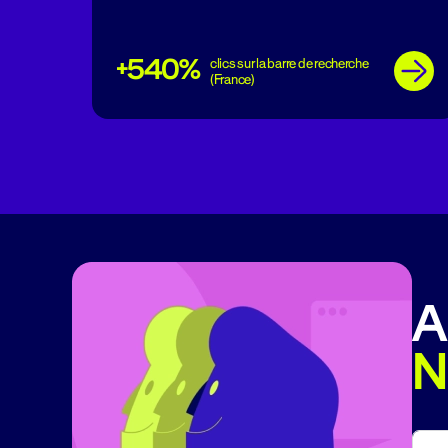
+540%
clics sur la barre de recherche
(France)
A
N