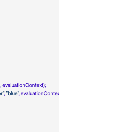
e
, evaluationContext);

r"
, 
"blue"
, evaluationContext);
