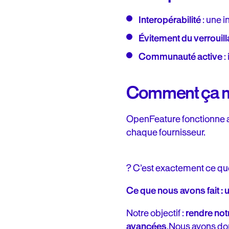
Interopérabilité
: une 
Évitement du verrouil
Communauté active
:
Comment ça m
OpenFeature fonctionne 
chaque fournisseur.
? C’est exactement ce q
Ce que nous avons fait :
Notre objectif :
rendre not
avancées
.Nous avons d