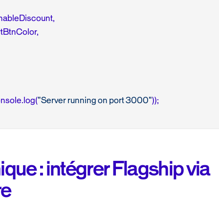
EnableDiscount,

rtBtnColor,

console.log(
"Server running on port 3000"
ue : intégrer Flagship via
re