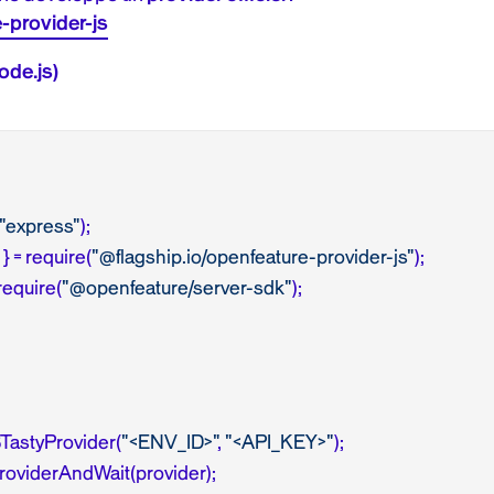
-provider-js
ode.js)
"express"
} = require(
"@flagship.io/openfeature-provider-js"
require(
"@openfeature/server-sdk"
);

BTastyProvider(
"<ENV_ID>"
, 
"<API_KEY>"
oviderAndWait(provider);
