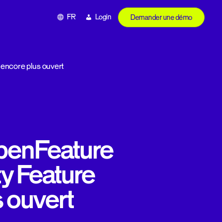
FR
Login
Demander une démo
encore plus ouvert
penFeature
y Feature
 ouvert