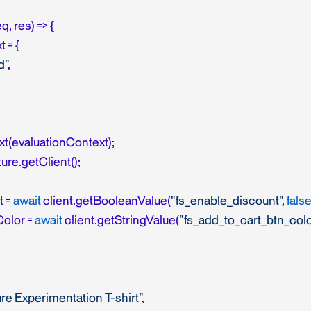
eq, res) => {

= {

d"
,

t(evaluationContext);

ure.getClient();

 = 
await
 client.getBooleanValue(
"fs_enable_discount"
, 
fals
olor = 
await
 client.getStringValue(
"fs_add_to_cart_btn_colo
re Experimentation T-shirt"
,
