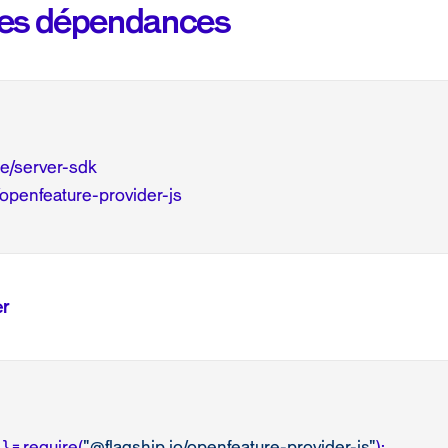
n des dépendances
er
} = require(
"@flagship.io/openfeature-provider-js"