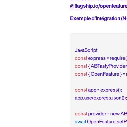
@flagship.io/openfeature
Exemple d’intégration (N
const
 express = require(
const
 { ABTastyProvider 
const
 { OpenFeature } = 
const
 app = express();

app.use(express.json());

const
 provider = new A
await
 OpenFeature.setPr