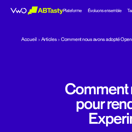
Plateforme
Évoluons ensemble
Tar
abtasty
Accueil
Articles
Comment nous avons adopté OpenFe
Comment n
pour ren
Experi