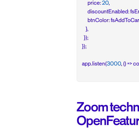
      price: 
20
,

      discountEnabled: fs
      btnColor: fsAddToCa
    },

  });

});

app.listen(
3000
, () => 
Zoom techniq
OpenFeatu