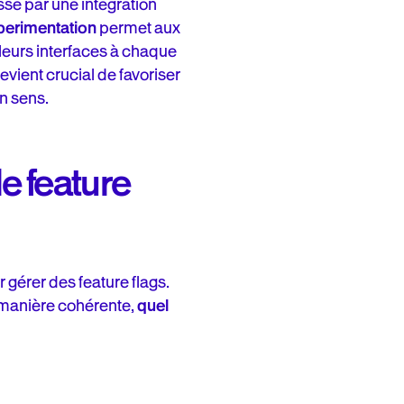
se par une intégration
perimentation
permet aux
 leurs interfaces à chaque
vient crucial de favoriser
n sens.
e feature
 gérer des feature flags.
e manière cohérente,
quel