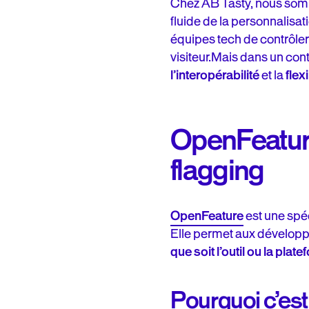
Chez AB Tasty, nous somm
fluide de la personnalisat
équipes tech de contrôler 
visiteur.Mais dans un cont
l’interopérabilité
et la
flexi
OpenFeature 
flagging
OpenFeature
est une spéc
Elle permet aux développe
que soit l’outil ou la plate
Pourquoi c’est 