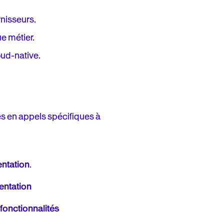
rnisseurs.
ue métier.
ud-native.
és en appels spécifiques à
ntation
.
entation
fonctionnalités