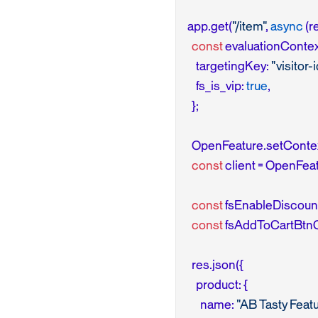
app.get(
"/item"
, 
async
 (r
const
 evaluationContext 
    targetingKey: 
"visitor-i
    fs_is_vip: 
true
,

  };

  OpenFeature.setContex
const
 client = OpenFeat
const
 fsEnableDiscount
const
 fsAddToCartBtnC
  res.json({

    product: {

      name: 
"AB Tasty Featu