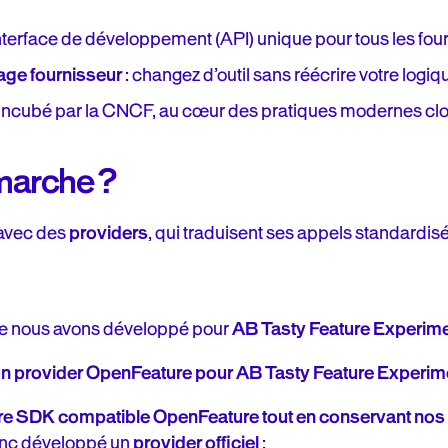
interface de développement (API) unique pour tous les fou
lage fournisseur
: changez d’outil sans réécrire votre logiq
 incubé par la CNCF, au cœur des pratiques modernes clo
arche ?
avec des
providers
, qui traduisent ses appels standardis
ue nous avons développé pour
AB Tasty Feature Experime
 un provider OpenFeature pour AB Tasty Feature Experim
re SDK compatible OpenFeature tout en conservant nos 
onc développé un
provider officiel
: