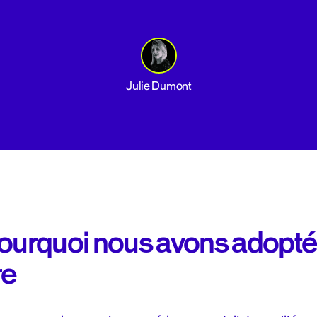
Julie Dumont
pourquoi nous avons adopté
re