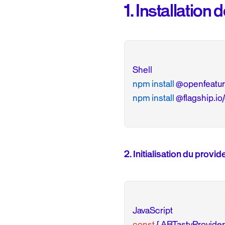
1. Installatio
npm install
npm install
2. Initialisation du provid
const
 { ABTastyProvider 