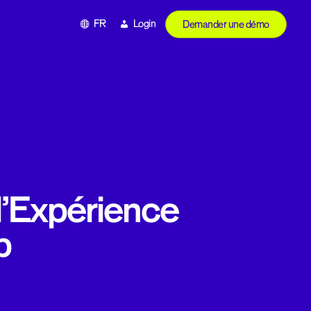
FR
Login
Demander une démo
 l’Expérience
p