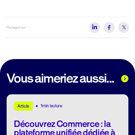
Partager sur
Vous aimeriez aussi...
1min lecture
Article
Découvrez Commerce : la
plateforme unifiée dédiée à