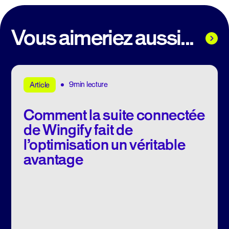
Vous aimeriez aussi...
9min lecture
Article
Comment la suite connectée
de Wingify fait de
l’optimisation un véritable
avantage