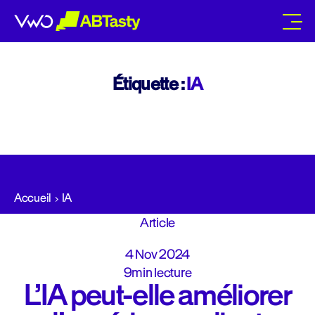
abtasty
Étiquette :
IA
Accueil
IA
Article
4 Nov 2024
9min lecture
L’IA peut-elle améliorer